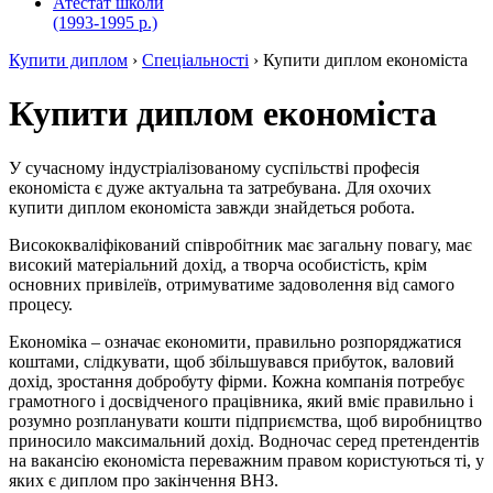
Атестат школи
(1993-1995 р.)
Купити диплом
›
Спеціальності
›
Купити диплом економіста
Купити диплом економіста
У сучасному індустріалізованому суспільстві професія
економіста є дуже актуальна та затребувана. Для охочих
купити диплом економіста завжди знайдеться робота.
Висококваліфікований співробітник має загальну повагу, має
високий матеріальний дохід, а творча особистість, крім
основних привілеїв, отримуватиме задоволення від самого
процесу.
Економіка – означає економити, правильно розпоряджатися
коштами, слідкувати, щоб збільшувався прибуток, валовий
дохід, зростання добробуту фірми. Кожна компанія потребує
грамотного і досвідченого працівника, який вміє правильно і
розумно розпланувати кошти підприємства, щоб виробництво
приносило максимальний дохід. Водночас серед претендентів
на вакансію економіста переважним правом користуються ті, у
яких є диплом про закінчення ВНЗ.