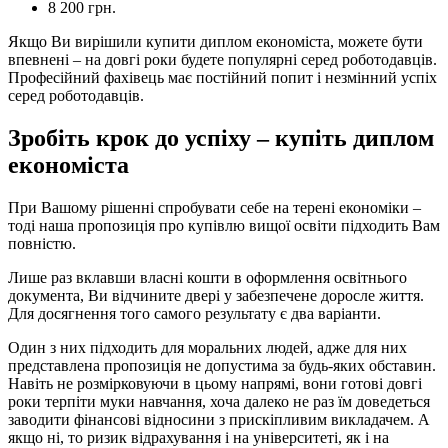
8 200 грн.
Якщо Ви вирішили купити диплом економіста, можете бути
впевнені – на довгі роки будете популярні серед роботодавців.
Професійний фахівець має постійний попит і незмінний успіх
серед роботодавців.
Зробіть крок до успіху – купіть диплом
економіста
При Вашому рішенні спробувати себе на терені економіки –
тоді наша пропозиція про купівлю вищої освіти підходить Вам
повністю.
Лише раз вклавши власні кошти в оформлення освітнього
документа, Ви відчините двері у забезпечене доросле життя.
Для досягнення того самого результату є два варіанти.
Один з них підходить для моральних людей, адже для них
представлена ​​пропозиція не допустима за будь-яких обставин.
Навіть не розмірковуючи в цьому напрямі, вони готові довгі
роки терпіти муки навчання, хоча далеко не раз їм доведеться
заводити фінансові відносини з прискіпливим викладачем. А
якщо ні, то ризик відрахування і на університеті, як і на