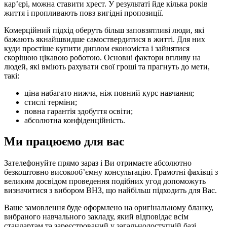
кар’єрі, можна ставити хрест. У результаті йде кілька років
життя і пропливають повз вигідні пропозиції.
Комерційний підхід оберуть більш заповзятливі люди, які
бажають якнайшвидше самоствердитися в житті. Для них
куди простіше купити диплом економіста і зайнятися
скорішою цікавою роботою. Основні фактори впливу на
людей, які вміють рахувати свої гроші та прагнуть до мети,
такі:
ціна набагато нижча, ніж повний курс навчання;
стислі терміни;
повна гарантія здобуття освіти;
абсолютна конфіденційність.
Ми працюємо для вас
Зателефонуйте прямо зараз і Ви отримаєте абсолютно
безкоштовно високооб’ємну консультацію. Грамотні фахівці з
великим досвідом проведення подібних угод допоможуть
визначитися з вибором ВНЗ, що найбільш підходить для Вас.
Ваше замовлення буде оформлено на оригінальному бланку,
вибраного навчального закладу, який відповідає всім
стандартам та зареєстрований у загальнодоступній базі