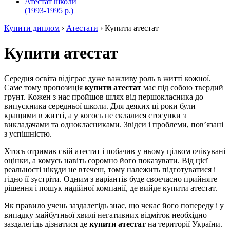
Атестат школи
(1993-1995 р.)
Купити диплом
›
Атестати
›
Купити атестат
Купити атестат
Середня освіта відіграє дуже важливу роль в житті кожної.
Саме тому пропозиція
купити атестат
має під собою твердий
грунт. Кожен з нас пройшов шлях від першокласника до
випускника середньої школи. Для деяких ці роки були
кращими в житті, а у когось не склалися стосунки з
викладачами та однокласниками. Звідси і проблеми, пов’язані
з успішністю.
Хтось отримав свій атестат і побачив у ньому цілком очікувані
оцінки, а комусь навіть соромно його показувати. Від цієї
реальності нікуди не втечеш, тому належить підготуватися і
гідно її зустріти. Одним з варіантів буде своєчасно прийняте
рішення і пошук надійної компанії, де вийде купити атестат.
Як правило учень заздалегідь знає, що чекає його попереду і у
випадку майбутньої хвилі негативних відміток необхідно
заздалегідь дізнатися де
купити атестат
на території України.